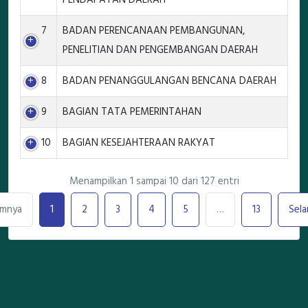
PENDAPATAN DAERAH
7
BADAN PERENCANAAN PEMBANGUNAN,
PENELITIAN DAN PENGEMBANGAN DAERAH
8
BADAN PENANGGULANGAN BENCANA DAERAH
9
BAGIAN TATA PEMERINTAHAN
10
BAGIAN KESEJAHTERAAN RAKYAT
Menampilkan 1 sampai 10 dari 127 entri
umnya
1
2
3
4
5
…
13
Sela